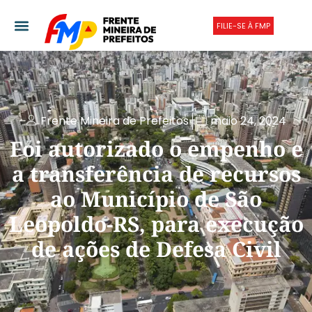
FILIE-SE À FMP
Frente Mineira de Prefeitos
maio 24, 2024
Foi autorizado o empenho e
a transferência de recursos
ao Município de São
Leopoldo-RS, para execução
de ações de Defesa Civil