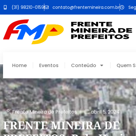
(31) 98210-0159
contato@frentemineira.com.br
Seg
Home
Eventos
Conteúdo
Quem 
Frente Mineira de Prefeitos
abril 5, 2024
FRENTE MINEIRA DE