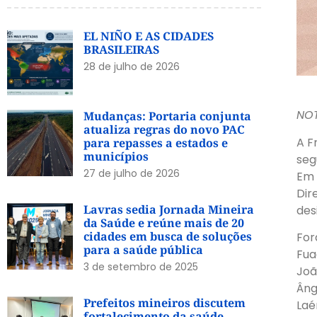
EL NIÑO E AS CIDADES
BRASILEIRAS
28 de julho de 2026
NOT
Mudanças: Portaria conjunta
atualiza regras do novo PAC
A F
para repasses a estados e
municípios
seg
27 de julho de 2026
Em 
Dir
Lavras sedia Jornada Mineira
des
da Saúde e reúne mais de 20
cidades em busca de soluções
For
para a saúde pública
Fua
3 de setembro de 2025
Joã
Âng
Prefeitos mineiros discutem
Laé
fortalecimento da saúde