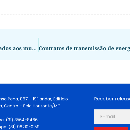
Portaria detalha recursos a serem repassados aos municípios para vagas em creche e pré-escola
Receber releas
nso Pena, 867 – 19º andar, Edifício
a, Centro – Belo Horizonte/MG
ne: (31) 3564-8466
pp: (31) 98210-0159