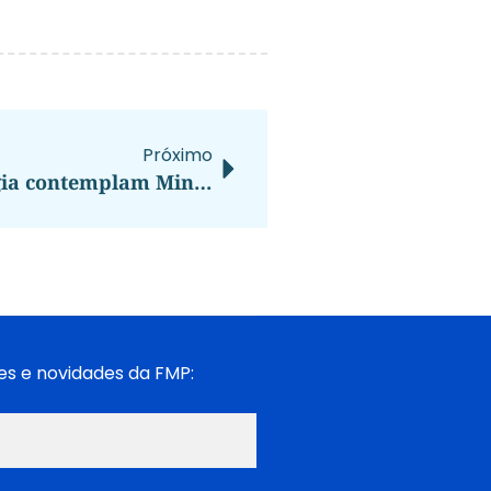
Próximo
Contratos de transmissão de energia contemplam Minas Gerais e investimentos de R$ 21,7 bilhões
es e novidades da FMP: