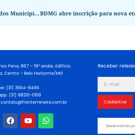
Última parcela do Fundo de Participação dos Municípios (FPM) de fevereiro será transferida 29/2.
Receber releas
nso Pena, 867 – 19º andar, Edifício
a, Centro – Belo Horizonte/MG
ne: (31) 3564-8466
pp: (31) 98210-0159
Cadastrar
: contato@frentemineira.com.br
Desenvolvido p