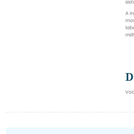
sis
A i
mos
lab
mil
D
Voc