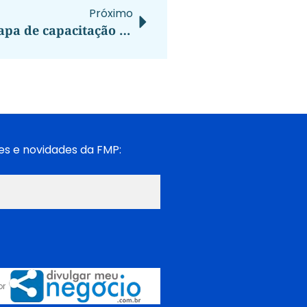
Próximo
BDMG abre inscrição para nova etapa de capacitação de municípios com foco em projetos sustentáveis. Treinamento gratuito será realizado em parceria com a Agência Francesa de Desenvolvimento nos dias 5, 12 e 19/3.
es e novidades da FMP:
or