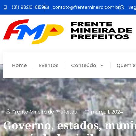
(31) 98210-0159
contato@frentemineira.com.br
Seg
Home
Eventos
Conteúdo
Quem 
Frente Mineira de Prefeitos
março 1, 2024
Governo, estados, muni