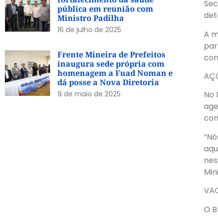
Sec
pública em reunião com
det
Ministro Padilha
16 de julho de 2025
A m
par
Frente Mineira de Prefeitos
con
inaugura sede própria com
homenagem a Fuad Noman e
AÇ
dá posse a Nova Diretoria
9 de maio de 2025
No 
age
con
“Nó
aqu
nes
Min
VA
O B