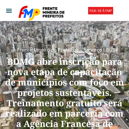
FILIE-SE À FMP
Frente Mineira de Prefeitos
março 1, 2024
BDMG abre inscrição para
nova etapa de capacitação
de municípios com foco em
projetos sustentáveis.
Treinamento gratuito será
realizado em parceria com
a Agência Francesa de