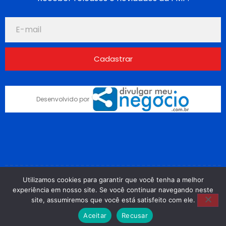
Cadastrar
Desenvolvido por
Utilizamos cookies para garantir que você tenha a melhor
2025 © Frente Mineira de Prefeitos - Todos os
experiência em nosso site. Se você continuar navegando neste
direitos reservados
site, assumiremos que você está satisfeito com ele.
IMG-
20240301-
Aceitar
Recusar
WA0028