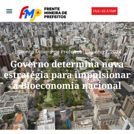
FILIE-SE À FMP
Frente Mineira de Prefeitos
junho 7, 2024
Governo determina nova
estratégia para impulsionar
a Bioeconomia nacional