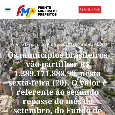
FILIE-SE À FMP
Frente Mineira de Prefeitos
setembro 18, 2024
Os municípios brasileiros
vão partilhar R$
1.389.171.888,90, nesta
sexta-feira (20). O valor é
referente ao segundo
repasse do mês de
setembro, do Fundo de