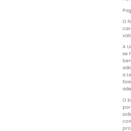
Pag
O f
car
val
A U
se 
ben
adi
a L
tiv
ade
O b
por
sol
con
pro