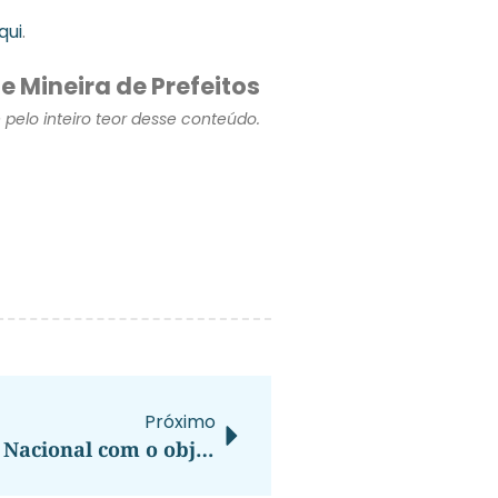
qui
.
e Mineira de Prefeitos
pelo inteiro teor desse conteúdo.
Próximo
Ministério do Turismo lança Plano Nacional com o objetivo de posicionar o Brasil como maior receptor de turistas da América do Sul até 2027.