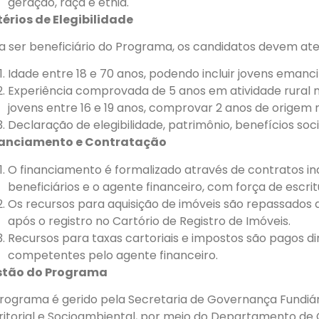
geração, raça e etnia.
térios de Elegibilidade
a ser beneficiário do Programa, os candidatos devem aten
Idade entre 18 e 70 anos, podendo incluir jovens emanci
Experiência comprovada de 5 anos em atividade rural n
jovens entre 16 e 19 anos, comprovar 2 anos de origem na
Declaração de elegibilidade, patrimônio, benefícios soci
nanciamento e Contratação
O financiamento é formalizado através de contratos ind
beneficiários e o agente financeiro, com força de escrit
Os recursos para aquisição de imóveis são repassados
após o registro no Cartório de Registro de Imóveis.
Recursos para taxas cartoriais e impostos são pagos 
competentes pelo agente financeiro.
stão do Programa
rograma é gerido pela Secretaria de Governança Fundiá
ritorial e Socioambiental, por meio do Departamento de 