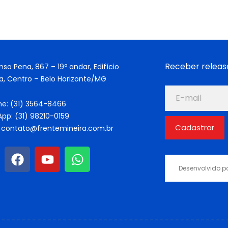
Receber releas
nso Pena, 867 – 19º andar, Edifício
a, Centro – Belo Horizonte/MG
ne: (31) 3564-8466
pp: (31) 98210-0159
Cadastrar
: contato@frentemineira.com.br
Desenvolvido p