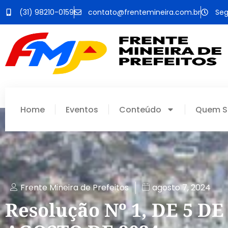
(31) 98210-0159
contato@frentemineira.com.br
Seg
Home
Eventos
Conteúdo
Quem 
Frente Mineira de Prefeitos
agosto 7, 2024
Resolução Nº 1, DE 5 DE