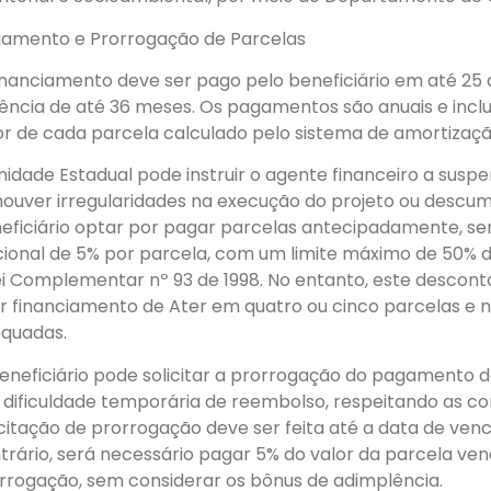
amento e Prorrogação de Parcelas
inanciamento deve ser pago pelo beneficiário em até 25
ência de até 36 meses. Os pagamentos são anuais e inclu
or de cada parcela calculado pelo sistema de amortizaçã
nidade Estadual pode instruir o agente financeiro a susp
houver irregularidades na execução do projeto ou descum
eficiário optar por pagar parcelas antecipadamente, s
cional de 5% por parcela, com um limite máximo de 50% 
ei Complementar nº 93 de 1998. No entanto, este desconto
er financiamento de Ater em quatro ou cinco parcelas e 
quadas.
eneficiário pode solicitar a prorrogação do pagamento d
 dificuldade temporária de reembolso, respeitando as co
icitação de prorrogação deve ser feita até a data de ven
trário, será necessário pagar 5% do valor da parcela ven
rrogação, sem considerar os bônus de adimplência.