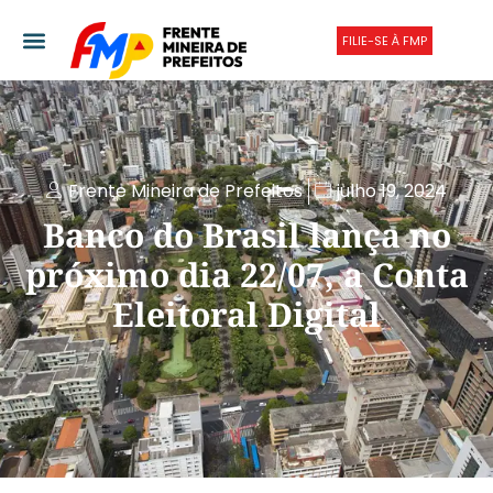
FILIE-SE À FMP
Frente Mineira de Prefeitos
julho 19, 2024
Banco do Brasil lança no
próximo dia 22/07, a Conta
Eleitoral Digital