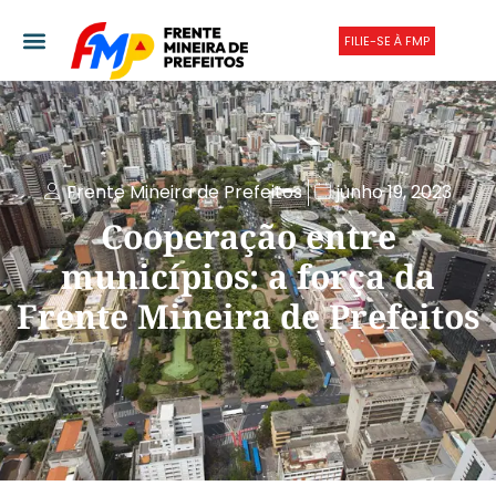
FILIE-SE À FMP
Frente Mineira de Prefeitos
junho 19, 2023
Cooperação entre
municípios: a força da
Frente Mineira de Prefeitos