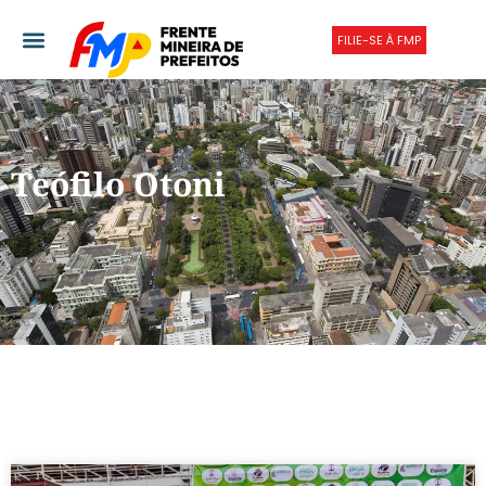
FILIE-SE À FMP
Teófilo Otoni